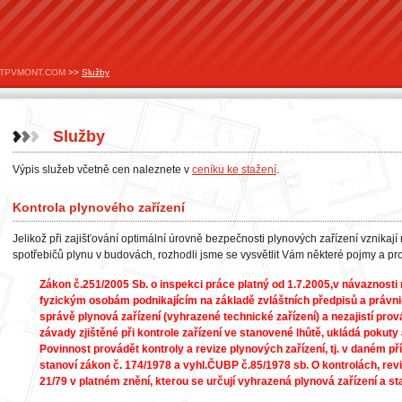
TPVMONT.COM
>>
Služby
Služby
Výpis služeb včetně cen naleznete v
ceníku ke stažení
.
Kontrola plynového zařízení
Jelikož při zajišťování optimální úrovně bezpečnosti plynových zařízení vznikají 
spotřebičů plynu v budovách, rozhodli jsme se vysvětlit Vám některé pojmy a pr
Zákon č.251/2005 Sb. o inspekci práce platný od 1.7.2005,v návaznosti 
fyzickým osobám podnikajícím na základě zvláštních předpisů a právn
správě plynová zařízení (vyhrazené technické zařízení) a nezajistí prová
závady zjištěné při kontrole zařízení ve stanovené lhůtě, ukládá pokuty
Povinnost provádět kontroly a revize plynových zařízení, tj. v daném p
stanoví zákon č. 174/1978 a vyhl.ČUBP č.85/1978 sb. O kontrolách, rev
21/79 v platném znění, kterou se určují vyhrazená plynová zařízení a st