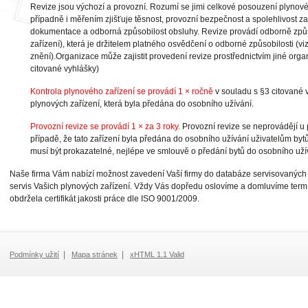
Revize jsou výchozí a provozní. Rozumí se jimi celkové posouzení plynové
případně i měřením zjišťuje těsnost, provozní bezpečnost a spolehlivost za
dokumentace a odborná způsobilost obsluhy. Revize provádí odborně způso
zařízení), která je držitelem platného osvědčení o odborné způsobilosti (vi
znění).Organizace může zajistit provedení revize prostřednictvím jiné organ
citované vyhlášky)
Kontrola plynového zařízení se provádí 1 × ročně
v souladu s §3 citované 
plynových zařízení, která byla předána do osobního užívání.
Provozní revize se provádí 1 × za 3 roky.
Provozní revize se neprovádějí u p
případě, že tato zařízení byla předána do osobního užívání uživatelům byt
musí být prokazatelné, nejlépe ve smlouvě o předání bytů do osobního uží
Naše firma Vám nabízí možnost zavedení Vaší firmy do databáze servisovaných kl
servis Vašich plynových zařízení. Vždy Vás dopředu oslovíme a domluvíme termín
obdržela certifikát jakosti práce dle ISO 9001/2009.
|
|
Podmínky užití
Mapa stránek
xHTML 1.1 Valid