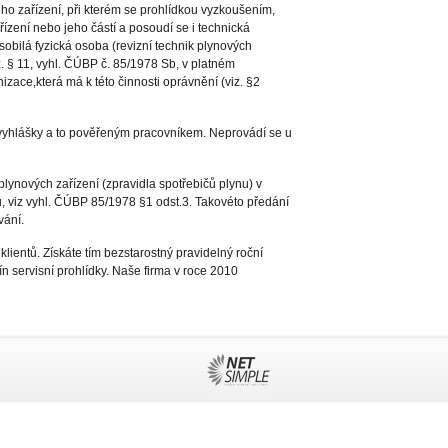
ho zařízení, při kterém se prohlídkou vyzkoušením,
řízení nebo jeho částí a posoudí se i technická
bilá fyzická osoba (revizní technik plynových
z. § 11, vyhl. ČÚBP č. 85/1978 Sb, v platném
izace,která má k této činnosti oprávnění (viz. §2
vyhlášky a to pověřeným pracovníkem. Neprovádí se u
lynových zařízení (zpravidla spotřebičů plynu) v
ů, viz vyhl. ČÚBP 85/1978 §1 odst.3. Takovéto předání
vání.
ientů. Získáte tím bezstarostný pravidelný roční
 servisní prohlídky. Naše firma v roce 2010