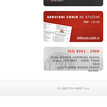
KONTAKT
PDF
- 130 KB
Stáhnout ceník >>
ISO 9001 : 2009
Jsme držitelé certifikátu kvality
práce ISO 9001 : 2009. Tímto
Vám
zaručujeme kvalitu našich
služeb.
(C) 2010 T.P.V. MONT s.r.o.