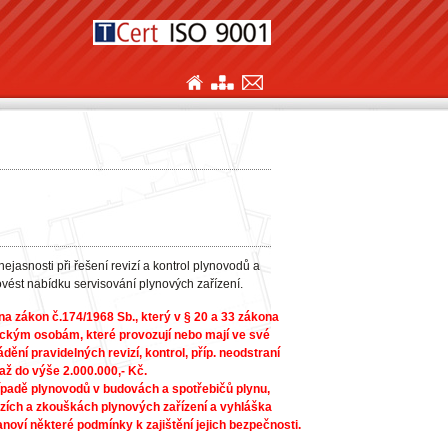
nejasnosti při řešení revizí a kontrol plynovodů a
ovést nabídku servisování plynových zařízení.
na zákon č.174/1968 Sb., který v § 20 a 33 zákona
ickým osobám, které provozují nebo mají ve své
dění pravidelných revizí, kontrol, příp. neodstraní
 až do výše 2.000.000,- Kč.
řípadě plynovodů v budovách a spotřebičů plynu,
izích a zkouškách plynových zařízení a vyhláška
anoví některé podmínky k zajištění jejich bezpečnosti.