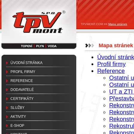
TPVMONT.COM
>>
Mapa stránek
Mapa stránek
Úvodní strán
ÚVODNÍ STRÁNKA
Profil firmy
Reference
PROFIL FIRMY
Ostatní 
REFERENCE
Ostatní 
DODAVATELÉ
UT a ZTI 
Přestavb
CERTIFIKÁTY
Rekonstr
SLUŽBY
Rekonstru
AKTIVITY
Rekonstr
Rekostru
E-SHOP
Rekonstr