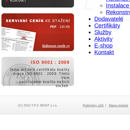
KONTAKT
Instalace
Rekonstr
Dodavatelé
Certifikáty
PDF
- 130 KB
Služby
Aktivity
E-shop
Stáhnout ceník >>
Kontakt
ISO 9001 : 2009
Jsme držitelé certifikátu kvality
práce ISO 9001 : 2009. Tímto
Vám
zaručujeme kvalitu našich
služeb.
|
(C) 2010 T.P.V. MONT s.r.o.
Podmínky užití
Mapa stránek